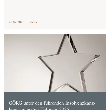
28.07.2026
News
GÖRG unter den führenden Insol­venz­kanz­
leien im ersten Halbjahr 2026