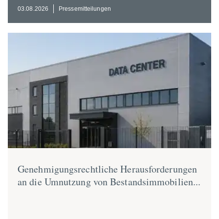
03.08.2026
Presse­mit­tei­lungen
Geneh­mi­gungs­recht­liche Heraus­for­de­rungen
an die Umnutzung von Bestand­s­im­mo­bilien...