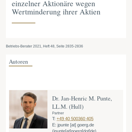
einzelner Aktionäre wegen
Wertminderung ihrer Aktien
Betriebs-Berater 2021, Heft 48, Seite 2835-2836
Autoren
Dr. Jan-Henric M. Punte,
LL.M. (Hull)
Partner
T:
+49 40 500360 405
E:
jpunte
[at]
goerg.de
(jpunte[at]goerg[dot]de)