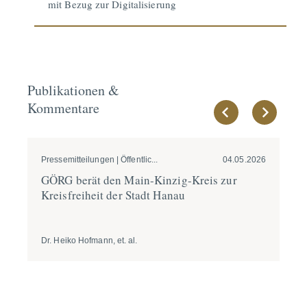
mit Bezug zur Digitalisierung
Publikationen &
Kommentare
Pressemitteilungen | Öffentlic...
04.05.2026
Pre
GÖRG berät den Main-Kinzig-Kreis zur
GÖ
Kreis­f­reiheit der Stadt Hanau
Ei
de
Dr. Heiko Hofmann, et. al.
Dr.