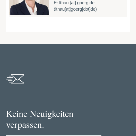
E:
lthau
[at]
goerg.de
(lthau[at]goerg[dot]de)
Keine Neuigkeiten
verpassen.