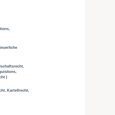
tions,
teuerliche
lschaftsrecht,
uisitons,
ht )
t, Kartellrecht,