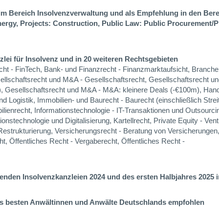
im Bereich Insolvenzverwaltung und als Empfehlung in den Ber
rgy, Projects: Construction, Public Law: Public Procurement/P
lei für Insolvenz und in 20 weiteren Rechtsgebieten
cht - FinTech, Bank- und Finanzrecht - Finanzmarktaufsicht, Branche
llschaftsrecht und M&A - Gesellschaftsrecht, Gesellschaftsrecht 
, Gesellschaftsrecht und M&A - M&A: kleinere Deals (-€100m), Hand
und Logistik, Immobilien- und Baurecht - Baurecht (einschließlich Strei
lienrecht, Informationstechnologie - IT-Transaktionen und Outsourci
onstechnologie und Digitalisierung, Kartellrecht, Private Equity - Vent
Restrukturierung, Versicherungsrecht - Beratung von Versicherungen,
, Öffentliches Recht - Vergaberecht, Öffentliches Recht -
renden Insolvenzkanzleien 2024 und des ersten Halbjahres 2025
ls besten Anwältinnen und Anwälte Deutschlands empfohlen