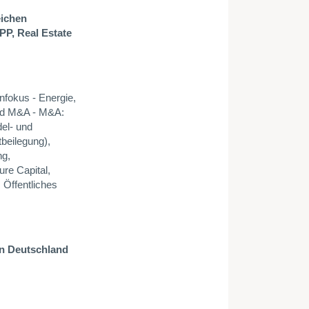
eichen
PP, Real Estate
nfokus - Energie,
und M&A - M&A:
el- und
tbeilegung),
ng,
ure Capital,
 Öffentliches
 in Deutschland