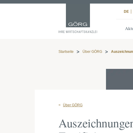
DE
Aktu
Startseite
Über GÖRG
Auszeichnung
Über GÖRG
Auszeichnunge