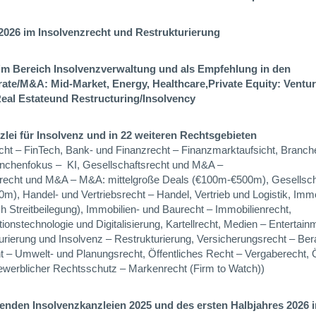
2026 im Insolvenzrecht und Restrukturierung
im Bereich Insolvenzverwaltung und als Empfehlung in den
ate/M&A: Mid-Market, Energy, Healthcare,
Private Equity: Ventur
eal Estate
und Restructuring/Insolvency
lei für Insolvenz und in 22 weiteren Rechtsgebieten
ht – FinTech, Bank- und Finanzrecht – Finanzmarktaufsicht, Branch
nchenfokus –
KI,
Gesellschaftsrecht und M&A –
srecht und M&A – M&A: mittelgroße Deals (€100m-€500m),
Gesellsch
0m),
Handel- und Vertriebsrecht – Handel, Vertrieb und Logistik,
Immo
ch Streitbeilegung), Immobilien- und Baurecht – Immobilienrecht,
ionstechnologie und Digitalisierung,
Kartellrecht,
Medien – Entertain
turierung und Insolvenz – Restrukturierung, Versicherungsrecht – Be
t – Umwelt- und Planungsrecht,
Öffentliches Recht – Vergaberecht, 
ewerblicher Rechtsschutz – Markenrecht (Firm to Watch))
renden Insolvenzkanzleien 2025 und des ersten Halbjahres 2026