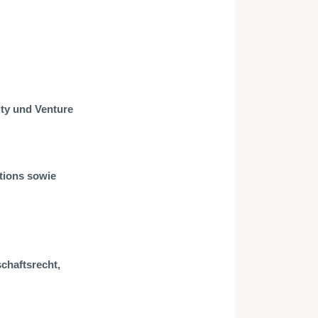
ity und Venture
itions sowie
schaftsrecht,