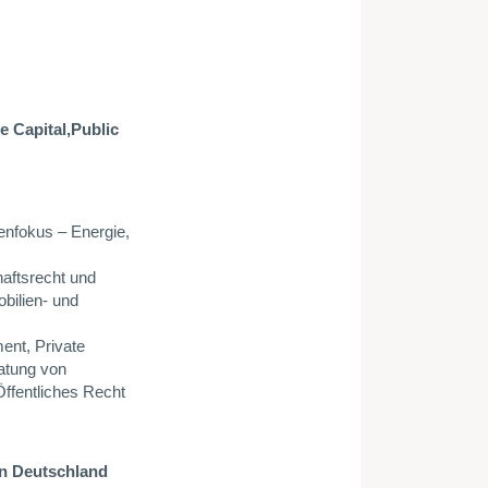
e Capital,
Public
enfokus – Energie,
aftsrecht und
bilien- und
ment,
Private
ratung von
Öffentliches Recht
 in Deutschland