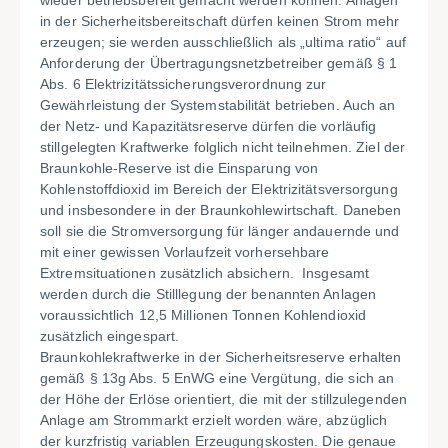
wieder betriebsbereit gemacht werden können. Anlagen
in der Sicherheitsbereitschaft dürfen keinen Strom mehr
erzeugen; sie werden ausschließlich als „ultima ratio“ auf
Anforderung der Übertragungsnetzbetreiber gemäß § 1
Abs. 6 Elektrizitätssicherungsverordnung zur
Gewährleistung der Systemstabilität betrieben. Auch an
der Netz- und Kapazitätsreserve dürfen die vorläufig
stillgelegten Kraftwerke folglich nicht teilnehmen. Ziel der
Braunkohle-Reserve ist die Einsparung von
Kohlenstoffdioxid im Bereich der Elektrizitätsversorgung
und insbesondere in der Braunkohlewirtschaft. Daneben
soll sie die Stromversorgung für länger andauernde und
mit einer gewissen Vorlaufzeit vorhersehbare
Extremsituationen zusätzlich absichern. Insgesamt
werden durch die Stilllegung der benannten Anlagen
voraussichtlich 12,5 Millionen Tonnen Kohlendioxid
zusätzlich eingespart.
Braunkohlekraftwerke in der Sicherheitsreserve erhalten
gemäß § 13g Abs. 5 EnWG eine Vergütung, die sich an
der Höhe der Erlöse orientiert, die mit der stillzulegenden
Anlage am Strommarkt erzielt worden wäre, abzüglich
der kurzfristig variablen Erzeugungskosten. Die genaue