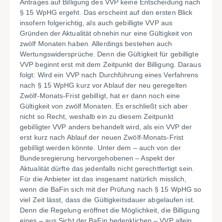
Antrages auf Billigung des VVP keine Entscheidung nach
§ 15 WpHG ergeht. Das erscheint auf den ersten Blick
insofern folgerichtig, als auch gebilligte VVP aus
Gründen der Aktualität ohnehin nur eine Gültigkeit von
zwölf Monaten haben. Allerdings bestehen auch
Wertungswidersprüche. Denn die Gültigkeit für gebilligte
VVP beginnt erst mit dem Zeitpunkt der Billigung. Daraus
folgt: Wird ein VVP nach Durchführung eines Verfahrens
nach § 15 WpHG kurz vor Ablauf der neu geregelten
Zwölf-Monats-Frist gebilligt, hat er dann noch eine
Gültigkeit von zwölf Monaten. Es erschließt sich aber
nicht so Recht, weshalb ein zu diesem Zeitpunkt
gebilligter VVP anders behandelt wird, als ein VVP der
erst kurz nach Ablauf der neuen Zwölf-Monats-Frist
gebilligt werden könnte. Unter dem – auch von der
Bundesregierung hervorgehobenen – Aspekt der
Aktualität dürfte das jedenfalls nicht gerechtfertigt sein.
Für die Anbieter ist das insgesamt natürlich misslich,
wenn die BaFin sich mit der Prüfung nach § 15 WpHG so
viel Zeit lässt, dass die Gültigkeitsdauer abgelaufen ist.
Denn die Regelung eröffnet die Möglichkeit, die Billigung
eines – aus Sicht der BaFin bedenklichen – VVP allein