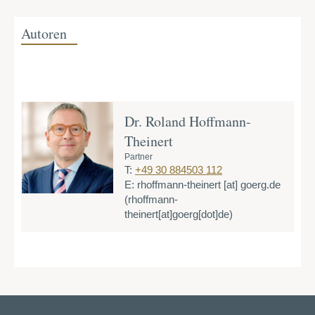
Autoren
Dr. Roland Hoffmann-
Theinert
Partner
T:
+49 30 884503 112
E:
rhoffmann-theinert
[at]
goerg.de
(rhoffmann-
theinert[at]goerg[dot]de)