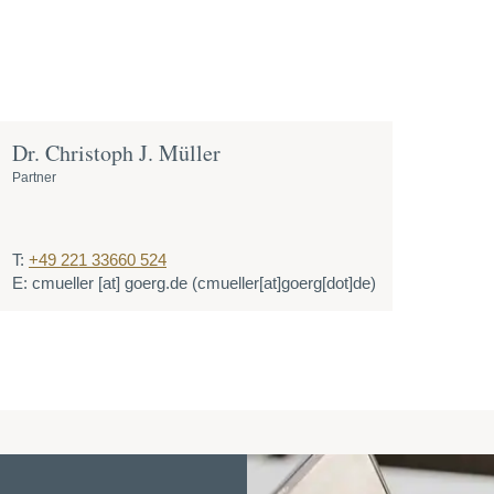
Dr. Christoph J. Müller
Partner
T:
+49 221 33660 524
E:
cmueller
[at]
goerg.de
(cmueller[at]goerg[dot]de)