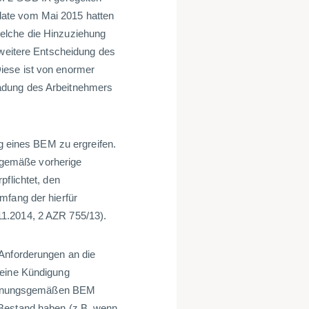
ate vom Mai 2015 hatten
elche die Hinzuziehung
 weitere Entscheidung des
iese ist von enormer
adung des Arbeitnehmers
ng eines BEM zu ergreifen.
gemäße vorherige
pflichtet, den
mfang der hierfür
1.2014, 2 AZR 755/13).
 Anforderungen an die
 eine Kündigung
 ordnungsgemäßen BEM
 Bestand haben (z.B. wenn