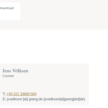
Download
Jens Völksen
Counsel
T:
+49 221 33660 504
E:
jvoelksen
[at]
goerg.de
(jvoelksen[at]goerg[dot]de)