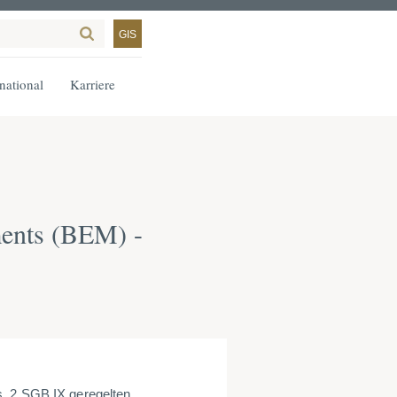
GIS
rnational
Karriere
ments (BEM) -
s. 2 SGB IX geregelten