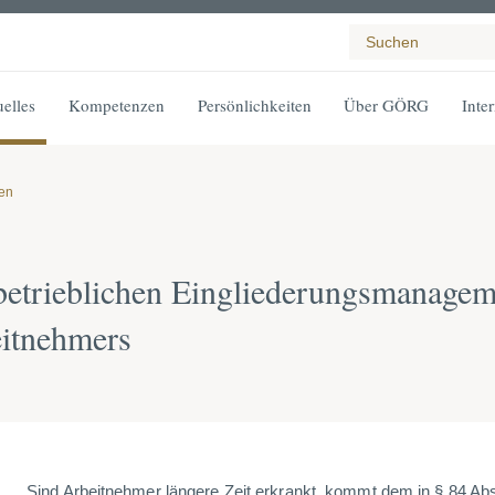
elles
Kompetenzen
Persönlichkeiten
Über GÖRG
Inte
gen
betrieblichen Eingliederungsmanage
eitnehmers
Sind Arbeitnehmer längere Zeit erkrankt, kommt dem in § 84 Ab