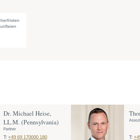
herfristen
unfteien
Dr. Michael Heise,
Tho
LL.M. (Pennsylvania)
Assozi
Partner
T:
+49 69 170000 180
T:
+4