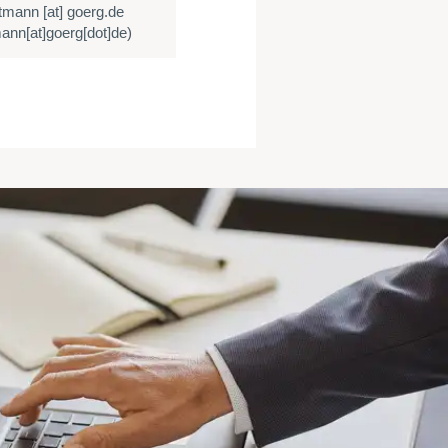
ltmann
[at]
goerg.de
mann[at]goerg[dot]de)