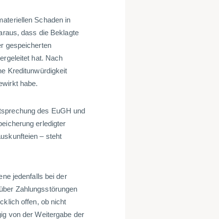
materiellen Schaden in
daraus, dass die Beklagte
er gespeicherten
ergeleitet hat. Nach
he Kreditunwürdigkeit
ewirkt habe.
chtsprechung des EuGH und
eicherung erledigter
uskunfteien – steht
ne jedenfalls bei der
 über Zahlungsstörungen
klich offen, ob nicht
gig von der Weitergabe der