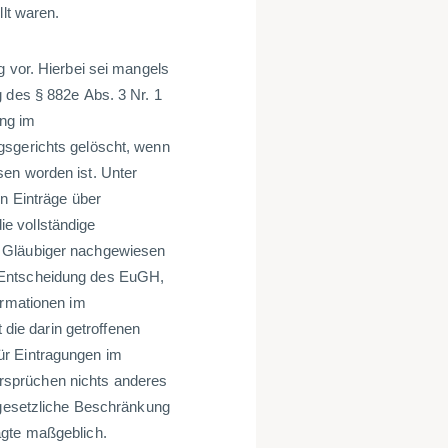
llt waren.
g vor. Hierbei sei mangels
g des § 882e Abs. 3 Nr. 1
ung im
gsgerichts gelöscht, wenn
sen worden ist. Unter
en Einträge über
e vollständige
r Gläubiger nachgewiesen
 Entscheidung des EuGH,
ormationen im
t die darin getroffenen
ür Eintragungen im
rsprüchen nichts anderes
e gesetzliche Beschränkung
agte maßgeblich.