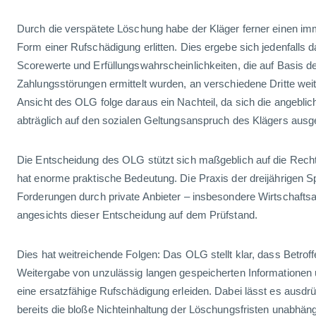
Durch die verspätete Löschung habe der Kläger ferner einen im
Form einer Rufschädigung erlitten. Dies ergebe sich jedenfalls 
Scorewerte und Erfüllungswahrscheinlichkeiten, die auf Basis d
Zahlungsstörungen ermittelt wurden, an verschiedene Dritte weit
Ansicht des OLG folge daraus ein Nachteil, da sich die angeblic
abträglich auf den sozialen Geltungsanspruch des Klägers ausg
Die Entscheidung des OLG stützt sich maßgeblich auf die Re
hat enorme praktische Bedeutung. Die Praxis der dreijährigen Sp
Forderungen durch private Anbieter – insbesondere Wirtschaftsa
angesichts dieser Entscheidung auf dem Prüfstand.
Dies hat weitreichende Folgen: Das OLG stellt klar, dass Betroffe
Weitergabe von unzulässig langen gespeicherten Informationen
eine ersatzfähige Rufschädigung erleiden. Dabei lässt es ausdrüc
bereits die bloße Nichteinhaltung der Löschungsfristen unabhän