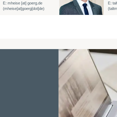
E:
mheise
[at]
goerg.de
E:
ta
(mheise[at]goerg[dot]de)
(talt