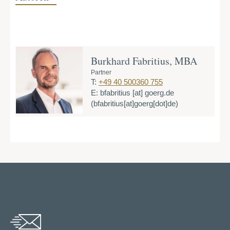
Burkhard Fabritius, MBA
Partner
T:
+49 40 500360 755
E:
bfabritius
[at]
goerg.de
(bfabritius[at]goerg[dot]de)