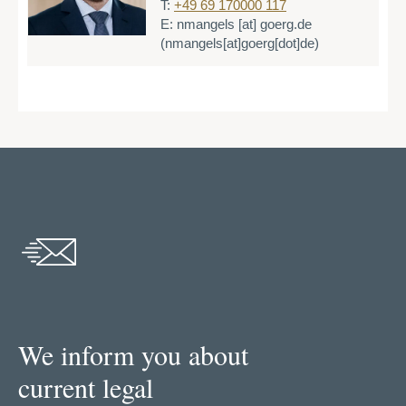
T:
+49 69 170000 117
E:
nmangels
[at]
goerg.de
(nmangels[at]goerg[dot]de)
We inform you about
current legal