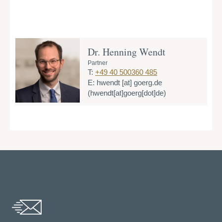
Dr. Henning Wendt
Partner
T:
+49 40 500360 485
E:
hwendt
[at]
goerg.de
(hwendt[at]goerg[dot]de)