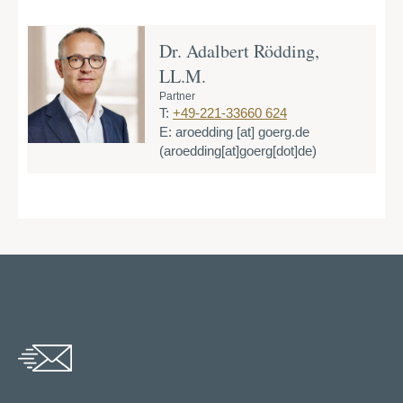
Dr. Adalbert Rödding,
LL.M.
Partner
T:
+49-221-33660 624
E:
aroedding
[at]
goerg.de
(aroedding[at]goerg[dot]de)