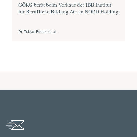
GÖRG berät beim Verkauf der IBB Institut
GÖ
für Beruf­liche Bildung AG an NORD Holding
Zi
Dr. Tobias Fenck, et. al.
Dr.