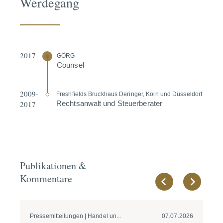
Werdegang
2017
GÖRG
Counsel
2009-
Fresh­fields Bruckhaus Deringer, Köln und Düsseldorf
2017
Rechts­anwalt und Steuer­be­rater
Publikationen &
Kommentare
Pressemitteilungen | Handel un...
07.07.2026
Pre