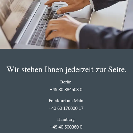
Wir stehen Ihnen jederzeit zur Seite.
Berlin
+49 30 884503 0
Frankfurt am Main
+49 69 170000 17
Hamburg
+49 40 500360 0