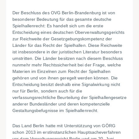
Der Beschluss des OVG Berlin-Brandenburg ist von
besonderer Bedeutung für das gesamte deutsche
Spielhallenrecht: Es handelt sich um die erste
Entscheidung eines deutschen Oberverwaltungsgerichts
zur Reichweite der Gesetzgebungskompetenz der
Länder für das Recht der Spielhallen. Diese Reichweite
ist insbesondere in der juristischen Literatur besonders
umstritten. Die Länder besitzen nach diesem Beschluss
nunmehr mehr Rechtssicherheit bei der Frage, welche
Materien im Einzelnen zum Recht der Spielhallen
gehören und von ihnen geregelt werden können. Die
Entscheidung besitzt deshalb eine Signalwirkung nicht
nur für Berlin, sondern auch für die
verfassungsrechtliche Beurteilung der Spielhallengesetze
anderer Bundesländer und deren kompetenzielle
Gestaltungsbefugnisse im Spielhallenrecht.
Das Land Berlin hatte mit Unterstützung von GÖRG
schon 2013 im erstinstanzlichen Hauptsacheverfahren
vor dem Verwaltungsgericht Berlin und am 20. Juni