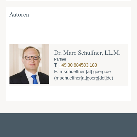
Autoren
Dr. Marc Schüffner, LL.M.
Partner
T:
+49 30 884503 183
E:
mschueffner
[at]
goerg.de
(mschueffner[at]goerg[dot]de)