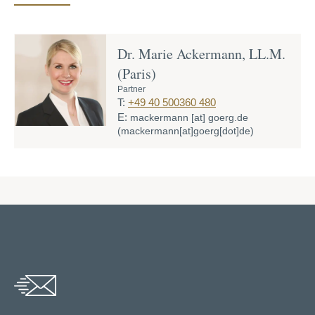
Dr. Marie Ackermann, LL.M.
(Paris)
Partner
T:
+49 40 500360 480
E:
mackermann
[at]
goerg.de
(mackermann[at]goerg[dot]de)