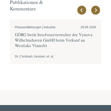
Publikationen &
Kommentare
Pressemitteilungen | Industrie
29.06.2026
Pre
GÖRG berät Insol­venz­ver­walter der Vynova
GÖ
Wilhelms­haven GmbH beim Verkauf an
en
Westlake Vinnolit
Dr. Christoph Janssen, et. al.
Dr.