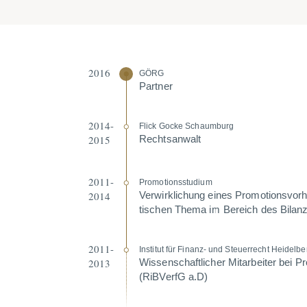
2016
GÖRG
Partner
2014-
Flick Gocke Schaumburg
2015
Rechts­anwalt
2011-
Promo­ti­ons­studium
2014
Verwir­k­li­chung eines Promo­ti­ons­vor­
ti­schen Thema im Bereich des Bilanz
2011-
Institut für Finanz- und Steuer­recht Heidelbe
2013
Wissen­schaft­licher Mitar­beiter bei P
(RiBVerfG a.D)