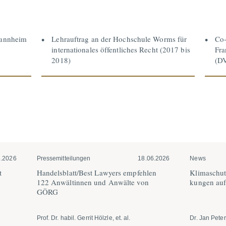
Mannheim
Lehrauftrag an der Hochschule Worms für
Co-
internationales öffentliches Recht (2017 bis
Fra
2018)
(D
6.2026
Pressemitteilungen
18.06.2026
News
t
Handels­blatt/Best Lawyers empfehlen
Klima­schu
122 Anwäl­tinnen und Anwälte von
kungen auf 
GÖRG
Prof. Dr. habil. Gerrit Hölzle, et. al.
Dr. Jan Peter