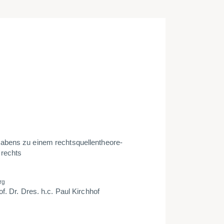
habens zu einem rechts­qu­el­len­theo­re­
­rechts
rg
rof. Dr. Dres. h.c. Paul Kirchhof