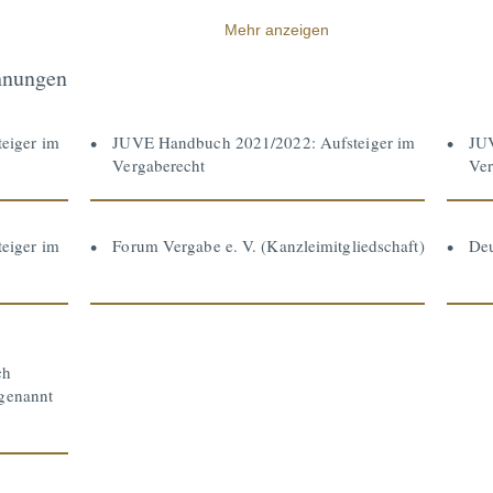
Mehr anzeigen
hnungen
eiger im
JUVE Handbuch 2021/2022: Aufsteiger im
JUV
Vergaberecht
Ver
eiger im
Forum Vergabe e. V. (Kanzleimitgliedschaft)
Deu
ch
 genannt