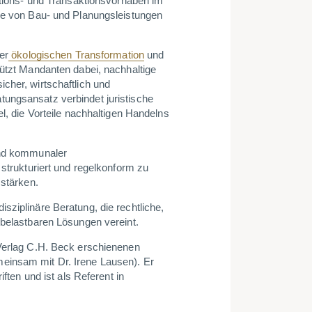
titions- und Transaktionsvorhaben im
abe von Bau- und Planungsleistungen
er
ökologischen Transformation
und
tützt Mandanten dabei, nachhaltige
cher, wirtschaftlich und
ungsansatz verbindet juristische
el, die Vorteile nachhaltigen Handelns
und kommunaler
 strukturiert und regelkonform zu
 stärken.
sziplinäre Beratung, die rechtliche,
 belastbaren Lösungen vereint.
 Verlag C.H. Beck erschienenen
einsam mit Dr. Irene Lausen). Er
iften und ist als Referent in