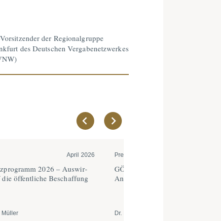
Vorsitzender der Regionalgruppe
nkfurt des Deutschen Vergabenetzwerkes
VNW)
April 2026
Pressemitteilungen | Verteidig...
17
tz­pro­gramm 2026 – Auswir­
GÖRG berät Salzgitter-Konzern b
die öffent­liche Beschaffung
Ankauf der Thyrolf & Uhle Gmb
 Müller
Dr. Markus Söhnchen, et. al.