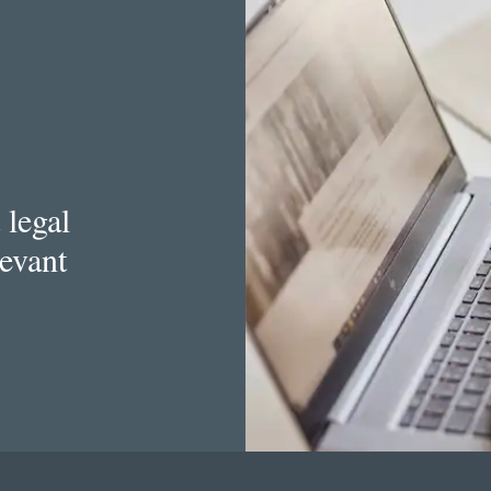
 legal
levant