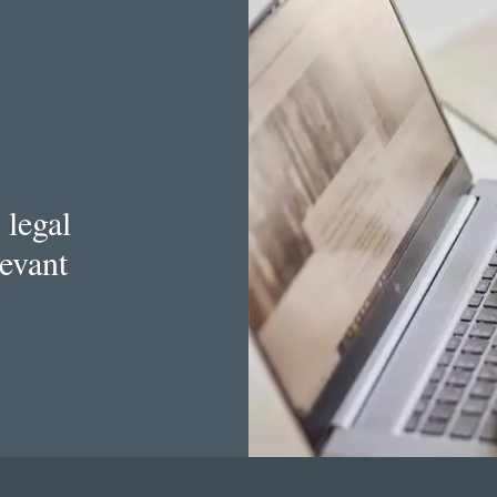
 legal
levant