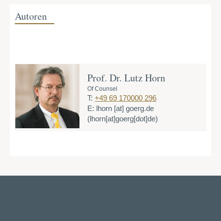
Autoren
Prof. Dr. Lutz Horn
Of Counsel
T:
+49 69 170000 296
E:
lhorn
[at]
goerg.de
(lhorn[at]goerg[dot]de)