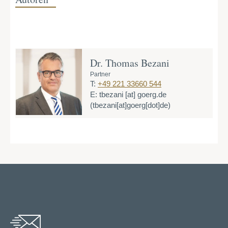
Dr. Thomas Bezani
Partner
T:
+49 221 33660 544
E:
tbezani
[at]
goerg.de
(tbezani[at]goerg[dot]de)