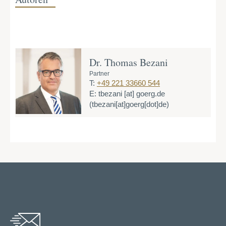
Dr. Thomas Bezani
Partner
T:
+49 221 33660 544
E:
tbezani
[at]
goerg.de
(tbezani[at]goerg[dot]de)