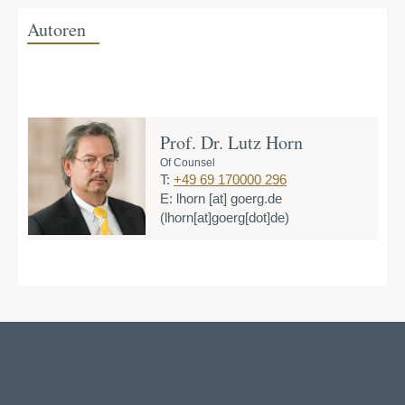
Autoren
Prof. Dr. Lutz Horn
Of Counsel
T:
+49 69 170000 296
E:
lhorn
[at]
goerg.de
(lhorn[at]goerg[dot]de)