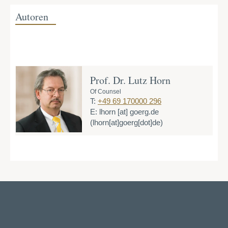
Autoren
Prof. Dr. Lutz Horn
Of Counsel
T:
+49 69 170000 296
E:
lhorn
[at]
goerg.de
(lhorn[at]goerg[dot]de)