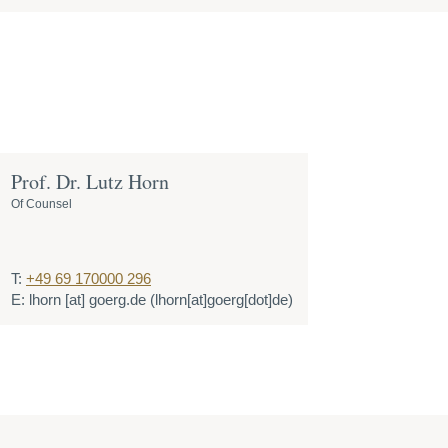
Prof. Dr. Lutz Horn
Of Counsel
T:
+49 69 170000 296
E:
lhorn
[at]
goerg.de
(lhorn[at]goerg[dot]de)