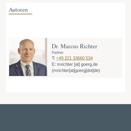
Autoren
Dr. Marcus Richter
Partner
T:
+49 221 33660 534
E:
mrichter
[at]
goerg.de
(mrichter[at]goerg[dot]de)