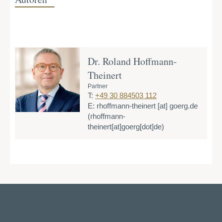
Dr. Roland Hoffmann-
Theinert
Partner
T:
+49 30 884503 112
E:
rhoffmann-theinert
[at]
goerg.de
(rhoffmann-
theinert[at]goerg[dot]de)