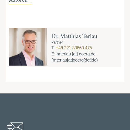
Dr. Matthias Terlau
Partner
T:
+49 221 33660 475
E:
mterlau
[at]
goerg.de
(mterlau[at]goerg[dot]de)