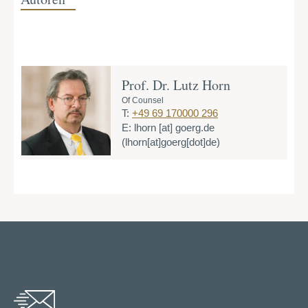
Prof. Dr. Lutz Horn
Of Counsel
T:
+49 69 170000 296
E:
lhorn
[at]
goerg.de
(lhorn[at]goerg[dot]de)