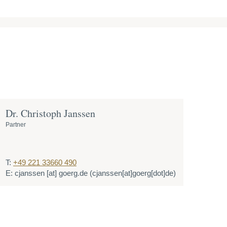
Dr. Christoph Janssen
Partner
T:
+49 221 33660 490
E:
cjanssen
[at]
goerg.de
(cjanssen[at]goerg[dot]de)