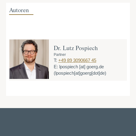
Autoren
Dr. Lutz Pospiech
Partner
T:
+49 89 3090667 45
E:
lpospiech
[at]
goerg.de
(lpospiech[at]goerg[dot]de)