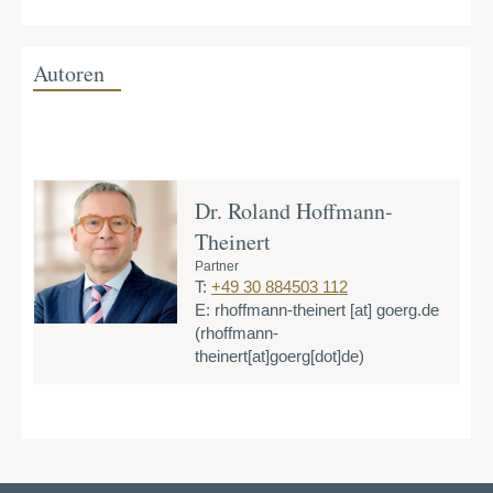
Autoren
Dr. Roland Hoffmann-
Theinert
Partner
T:
+49 30 884503 112
E:
rhoffmann-theinert
[at]
goerg.de
(rhoffmann-
theinert[at]goerg[dot]de)