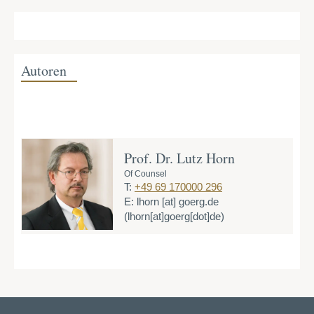
Autoren
Prof. Dr. Lutz Horn
Of Counsel
T:
+49 69 170000 296
E:
lhorn
[at]
goerg.de
(lhorn[at]goerg[dot]de)