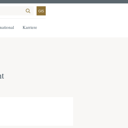
GIS
rnational
Karriere
ht