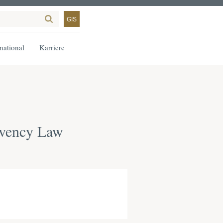
GIS
rnational
Karriere
lvency Law