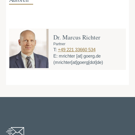
Dr. Marcus Richter
Partner
T:
+49 221 33660 534
E:
mrichter
[at]
goerg.de
(mrichter[at]goerg[dot]de)