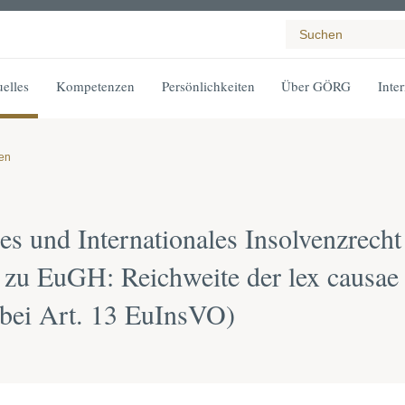
elles
Kompetenzen
Persönlichkeiten
Über GÖRG
Inte
gen
es und Internationales Insolvenzrecht
 zu EuGH: Reichweite der lex causae
 bei Art. 13 EuInsVO)