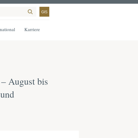
GIS
rnational
Karriere
 – August bis
 und