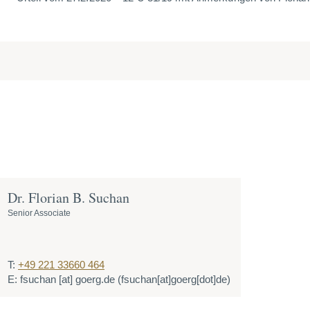
Dr. Florian B. Suchan
Senior Associate
T:
+49 221 33660 464
E:
fsuchan
[at]
goerg.de
(fsuchan[at]goerg[dot]de)