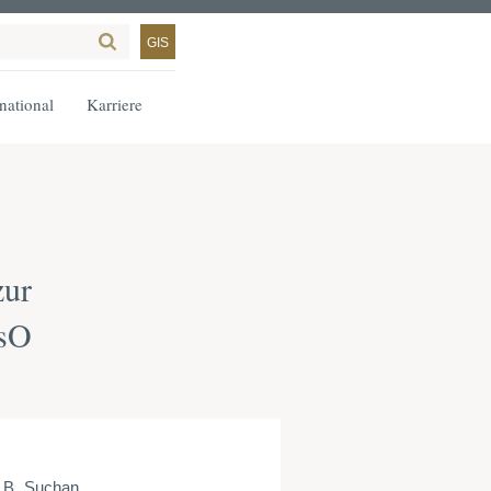
GIS
rnational
Karriere
zur
nsO
 B. Suchan.