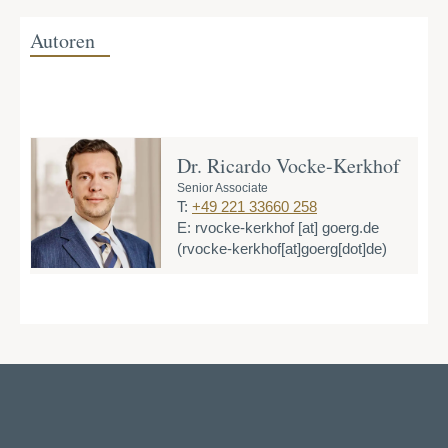
Autoren
Dr. Ricardo Vocke-Kerkhof
Senior Associate
T:
+49 221 33660 258
E:
rvocke-kerkhof
[at]
goerg.de
(rvocke-kerkhof[at]goerg[dot]de)