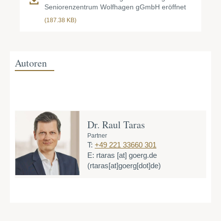
Seniorenzentrum Wolfhagen gGmbH eröffnet
(187.38 KB)
Autoren
Dr. Raul Taras
Partner
T:
+49 221 33660 301
E:
rtaras
[at]
goerg.de
(rtaras[at]goerg[dot]de)