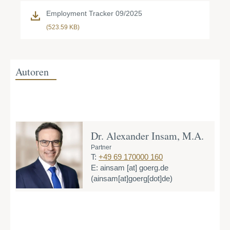
Employment Tracker 09/2025
(523.59 KB)
Autoren
Dr. Alexander Insam, M.A.
Partner
T:
+49 69 170000 160
E:
ainsam
[at]
goerg.de
(ainsam[at]goerg[dot]de)