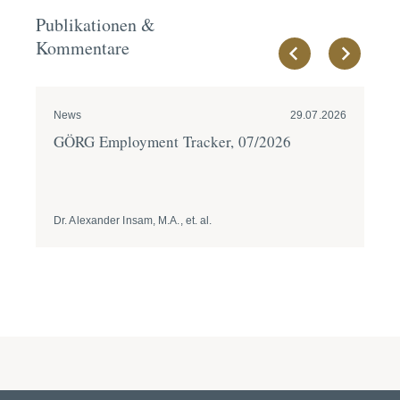
Publikationen &
Kommentare
News
29.07.2026
Pre
GÖRG Employment Tracker, 07/2026
Ve
In
Dr. Alexander Insam, M.A., et. al.
Prof