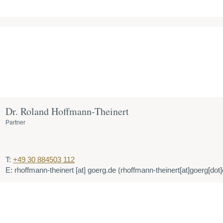
Dr. Roland Hoffmann-Theinert
Partner
T:
+49 30 884503 112
E:
rhoffmann-theinert
[at]
goerg.de
(rhoffmann-theinert[at]goerg[dot]