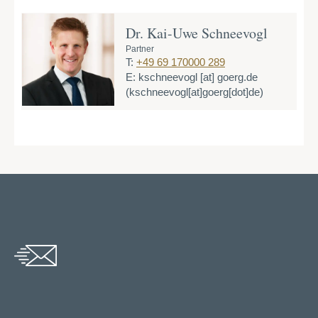
Dr. Kai-Uwe Schneevogl
Partner
T:
+49 69 170000 289
E:
kschneevogl
[at]
goerg.de
(kschneevogl[at]goerg[dot]de)