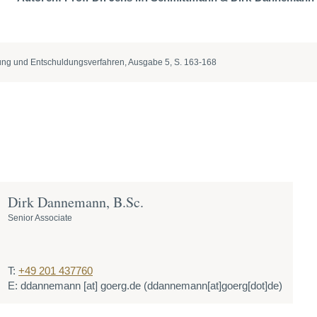
itung und Entschuldungsverfahren, Ausgabe 5, S. 163-168
Dirk Dannemann, B.Sc.
Senior Associate
T:
+49 201 437760
E:
ddannemann
[at]
goerg.de
(ddannemann[at]goerg[dot]de)