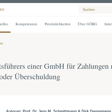
EN
elles
Kompetenzen
Persönlichkeiten
Über GÖRG
Inte
gen
sführers einer GmbH für Zahlungen n
 oder Überschuldung
Autoren:
Prof. Dr. Jens M. Schmittmann
& Dirk Dannemann