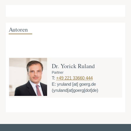
Autoren
Dr. Yorick Ruland
Partner
T:
+49 221 33660 444
E:
yruland
[at]
goerg.de
(yruland[at]goerg[dot]de)