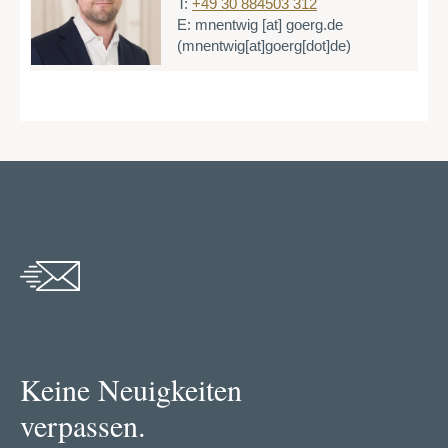
T:
+49 30 884503 312
E:
mnentwig
[at]
goerg.de
(mnentwig[at]goerg[dot]de)
Keine Neuigkeiten
verpassen.