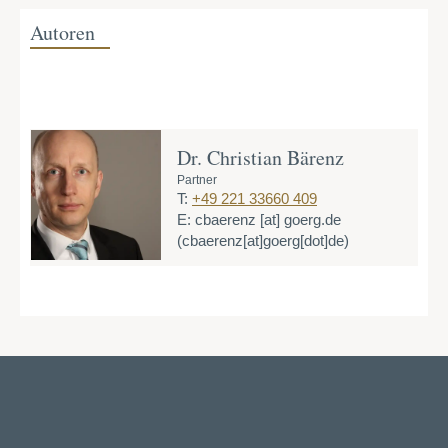
Autoren
Dr. Christian Bärenz
Partner
T:
+49 221 33660 409
E:
cbaerenz
[at]
goerg.de
(cbaerenz[at]goerg[dot]de)